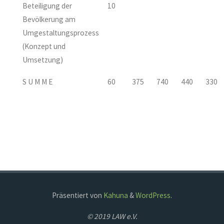
Beteiligung der
10
Bevölkerung am
Umgestaltungsprozess
(Konzept und
Umsetzung)
S U M M E
60
375
740
440
330
Präsentiert von
Kahuna
&
WordPress
.
© 2019 LAW e.V.