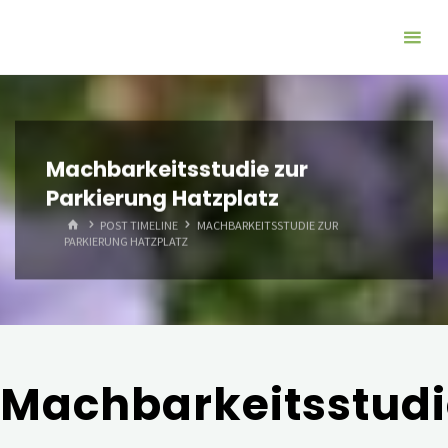
Zum
Inhalt
springen
Machbarkeitsstudie zur
Parkierung Hatzplatz
START
POST TIMELINE
MACHBARKEITSSTUDIE ZUR
PARKIERUNG HATZPLATZ
Machbarkeitsstudi