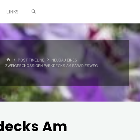
LINKS
START
POST TIMELINE
NEUBAU EINES
ZWEIGESCHOSSIGEN PARKDECKS AM PARADIESWEG
kdecks Am