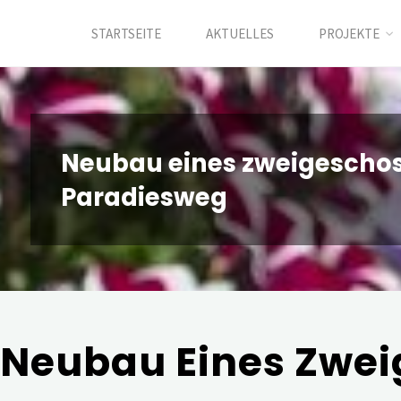
Zum
STARTSEITE
AKTUELLES
PROJEKTE
Inhalt
springen
Neubau eines zweigescho
Paradiesweg
Neubau Eines Zwe