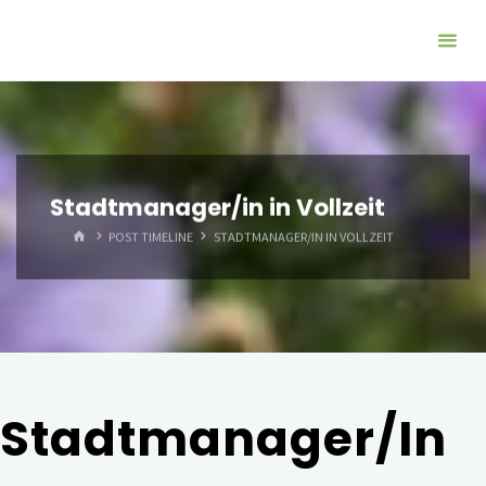
Zum
Inhalt
springen
Stadtmanager/in in Vollzeit
START
POST TIMELINE
STADTMANAGER/IN IN VOLLZEIT
Stadtmanager/in